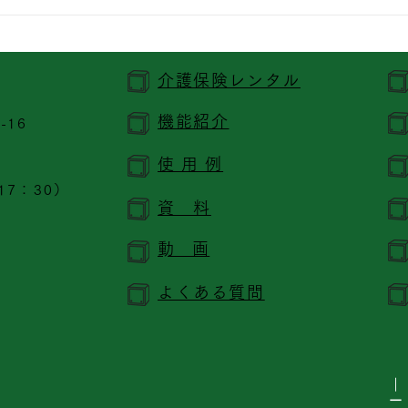
介護保険レンタル
機能紹介
-16
使 用 例
17：30）
資 料
​動 画
よくある質問
｜
ー