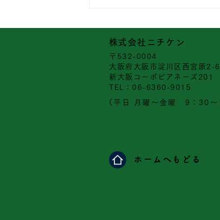
​株式会社ニチケン
〒532-0004
大阪府大阪市淀川区西宮原2-6
新大阪コーポビアネーズ201
​TEL：06-6360-9015
（平日 月曜～金曜 9：30～
ホームへもどる