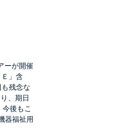
介護食
アーが開催
ＢＥ」含
回も残念な
あり、期日
。今後もこ
機器福祉用