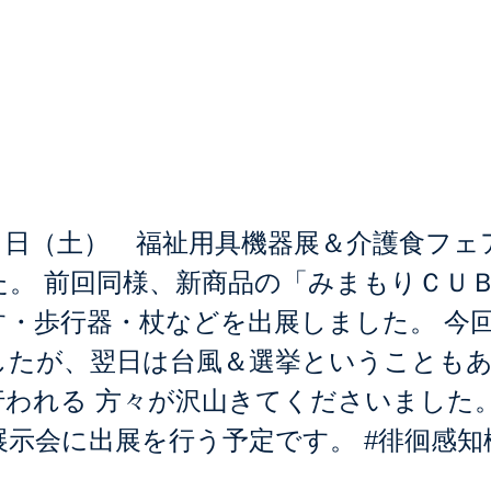
21 福祉用具機器展＆
アー
１日（土） 福祉用具機器展＆介護食フェ
た。 前回同様、新商品の「みまもりＣＵ
す・歩行器・杖などを出展しました。 今
したが、翌日は台風＆選挙ということも
行われる 方々が沢山きてくださいました
展示会に出展を行う予定です。 #徘徊感知