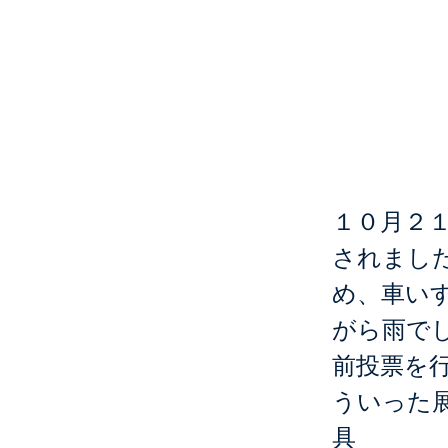
10/
フェ
１０月２
されまし
め、車い
がら雨で
前投票を
ういった
具